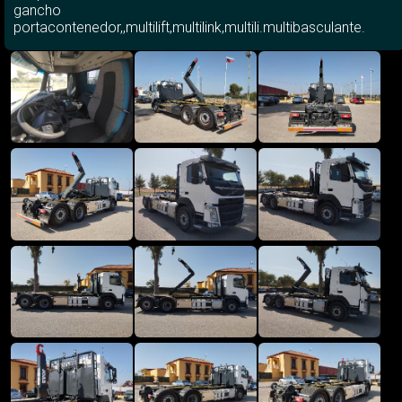
gancho
portacontenedor,,multilift,multilink,multili.multibasculante.