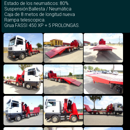
Estado de los neumaticos: 80%.
Suspensión:Ballesta / Neumática
Caja de 8 metos de longitud nueva
Rampa telescopica.
Grua FASSI 450 XP + 5 PROLONGAS.